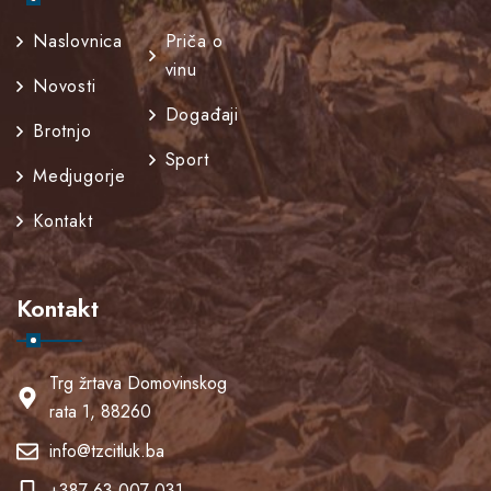
Naslovnica
Priča o
vinu
Novosti
Događaji
Brotnjo
Sport
Medjugorje
Kontakt
Kontakt
Trg žrtava Domovinskog
rata 1, 88260
info@tzcitluk.ba
+387 63 007 031