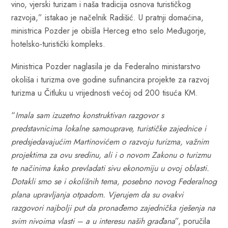
vino, vjerski turizam i naša tradicija osnova turističkog
razvoja,” istakao je načelnik Radišić. U pratnji domaćina,
ministrica Pozder je obišla Herceg etno selo Međugorje,
hotelsko-turistički kompleks.
Ministrica Pozder naglasila je da Federalno ministarstvo
okoliša i turizma ove godine sufinancira projekte za razvoj
turizma u Čitluku u vrijednosti većoj od 200 tisuća KM.
“
Imala sam izuzetno konstruktivan razgovor s
predstavnicima lokalne samouprave, turističke zajednice i
predsjedavajućim Martinovićem o razvoju turizma, važnim
projektima za ovu sredinu, ali i o novom Zakonu o turizmu
te načinima kako prevladati sivu ekonomiju u ovoj oblasti.
Dotakli smo se i okolišnih tema, posebno novog Federalnog
plana upravljanja otpadom. Vjerujem da su ovakvi
razgovori najbolji put da pronađemo zajednička rješenja na
svim nivoima vlasti – a u interesu naših građana
”, poručila