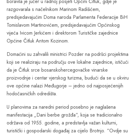
boravila je jučer u radnoj posjeti Općini Čitluk, gdje je
razgovarala s načelnikom Marinom Radišićem,
predsjedavajućim Doma naroda Parlamenta Federacije BiH
Tomislavom Martinovićem, predsjedavajućim Općinskog
vijeća Ivicom Jerkićem i direktorom Turističke zajednice
Općine Čitluk Antom Kozinom.
Domaćini su zahvalili ministrici Pozder na podršci projektima
koji se realiziraju na području ove lokalne zajednice, ističući
da je Čitluk srce bosanskohercegovačke vinarske
proizvodnje i centar vjerskog turizma, budući da se u okviru
ove općine nalazi Međugorje – jedno od najposjećenijih
hodočasničkih odredišta.
U planovima za naredni period posebno je naglašena
manifestacija „Dani berbe grožđa“, koja se tradicionalno
održava od 1955. godine, a predstavlja važan kulturni,
turistički i gospodarski događaj za cijelo Brotnjo. “Ovdje su