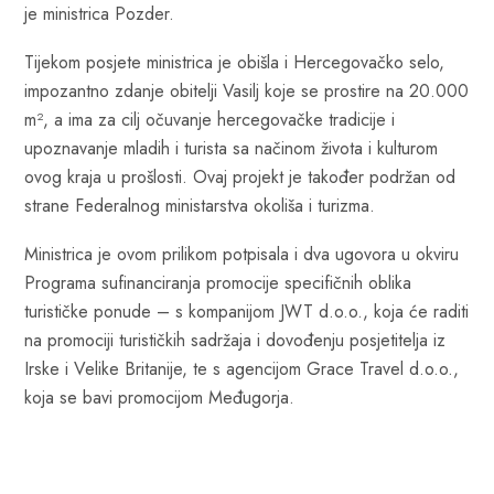
je ministrica Pozder.
Tijekom posjete ministrica je obišla i Hercegovačko selo,
impozantno zdanje obitelji Vasilj koje se prostire na 20.000
m², a ima za cilj očuvanje hercegovačke tradicije i
upoznavanje mladih i turista sa načinom života i kulturom
ovog kraja u prošlosti. Ovaj projekt je također podržan od
strane Federalnog ministarstva okoliša i turizma.
Ministrica je ovom prilikom potpisala i dva ugovora u okviru
Programa sufinanciranja promocije specifičnih oblika
turističke ponude – s kompanijom JWT d.o.o., koja će raditi
na promociji turističkih sadržaja i dovođenju posjetitelja iz
Irske i Velike Britanije, te s agencijom Grace Travel d.o.o.,
koja se bavi promocijom Međugorja.