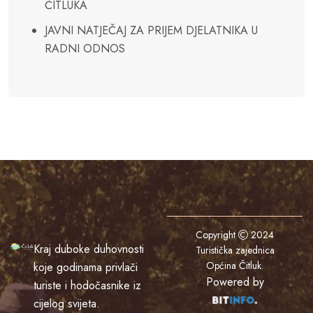
ČITLUKA
JAVNI NATJEČAJ ZA PRIJEM DJELATNIKA U
RADNI ODNOS
Copyright
2024
Kraj duboke duhovnosti
Turistička zajednica
Općina Čitluk
.
koje godinama privlači
Powered by
turiste i hodočasnike iz
cijelog svijeta.