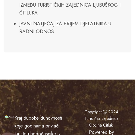
IZMEĐU TURISTIČKIH ZAJEDNICA LJUBUŠKOG I
ČITLUKA
JAVNI NATJEČAJ ZA PRIJEM DJELATNIKA U
RADNI ODNOS
Copyright
2024
Kraj duboke duhovnosti
Turistička zajednica
Općina Čitluk
.
koje godinama privlači
Powered by
turiste i hodočasnike iz