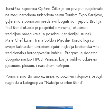
Turistička zajednica Općine Čitluk je po prvi put sudjelovala
na međunarodnom turističkom sajmu Tourism Expo Sarajevo,
gdje smo s ponosom predstavili bogatstvo i ljepotu Brotnja.
Naš štand okupio je posjetitelje mirisima, okusima i
tradicijom našeg kraja, a posebnu čar donijeli su naši
MaterChef kuhari Ivana Soldo i Miroslav Kordić koji su
svojim kulinarskim umijećem sljubili najbolja broćanska vina i
tradicionalnu hercegovačku kuhinju. Program je dodatno
obogatio nastup HKUD Vionica, koji je publiku oduševio
pjesmom, plesom, i narodnom nošnjom.
Ponosni smo što smo uz mnoštvo pozitivnih dojmova osvojili
nagradu u kategoriji za “Nabolje uređen štand”.