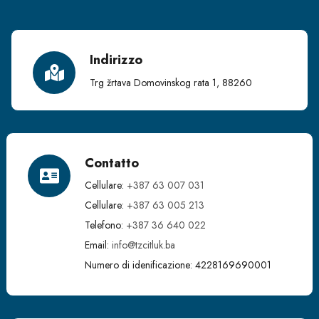
Indirizzo
Trg žrtava Domovinskog rata 1, 88260
Contatto
Cellulare:
+387 63 007 031
Cellulare:
+387 63 005 213
Telefono:
+387 36 640 022
Email:
info@tzcitluk.ba
Numero di idenificazione: 4228169690001