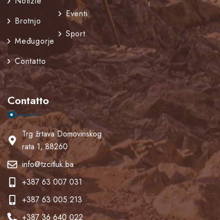
Notizie
Eventi
Brotnjo
Sport
Međugorje
Contatto
Contatto
Trg žrtava Domovinskog
rata 1, 88260
info@tzcitluk.ba
+387 63 007 031
+387 63 005 213
+387 36 640 022