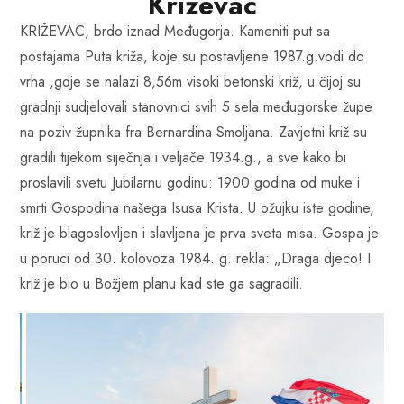
Križevac
KRIŽEVAC, brdo iznad Međugorja. Kameniti put sa
postajama Puta križa, koje su postavljene 1987.g.vodi do
vrha ,gdje se nalazi 8,56m visoki betonski križ, u čijoj su
gradnji sudjelovali stanovnici svih 5 sela međugorske župe
na poziv župnika fra Bernardina Smoljana. Zavjetni križ su
gradili tijekom siječnja i veljače 1934.g., a sve kako bi
proslavili svetu Jubilarnu godinu: 1900 godina od muke i
smrti Gospodina našega Isusa Krista. U ožujku iste godine,
križ je blagoslovljen i slavljena je prva sveta misa. Gospa je
u poruci od 30. kolovoza 1984. g. rekla: „Draga djeco! I
križ je bio u Božjem planu kad ste ga sagradili.