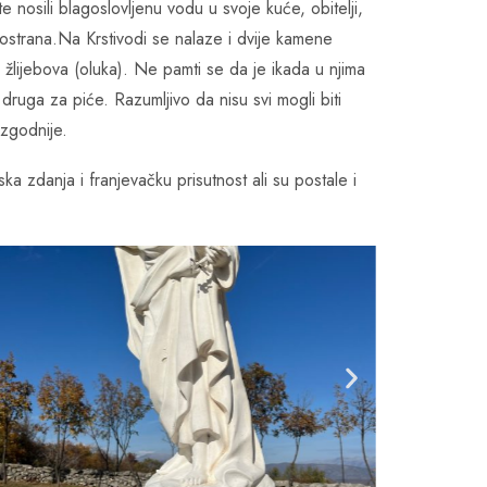
e nosili blagoslovljenu vodu u svoje kuće, obitelji,
 prostrana.Na Krstivodi se nalaze i dvije kamene
h žlijebova (oluka). Ne pamti se da je ikada u njima
druga za piće. Razumljivo da nisu svi mogli biti
jzgodnije.
ka zdanja i franjevačku prisutnost ali su postale i