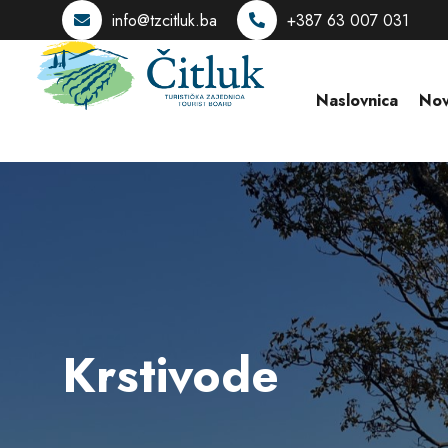
info@tzcitluk.ba
+387 63 007 031
Naslovnica
Nov
Krstivode