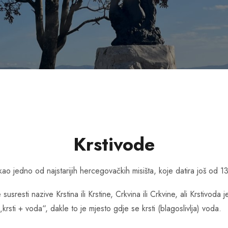
Krstivode
o jedno od najstarijih hercegovačkih misišta, koje datira još od 1
sresti nazive Krstina ili Krstine, Crkvina ili Crkvine, ali Krstivoda
rsti + voda“, dakle to je mjesto gdje se krsti (blagoslivlja) voda.