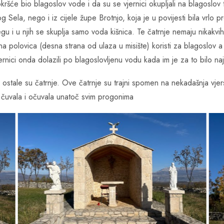
ršće bio blagoslov vode i da su se vjernici okupljali na blagoslov t
g Sela, nego i iz cijele župe Brotnjo, koja je u povijesti bila vrlo
egu i u njih se skuplja samo voda kišnica. Te čatrnje nemaju nikakvi
 polovica (desna strana od ulaza u misište) koristi za blagoslov a 
rnici onda dolazili po blagoslovljenu vodu kada im je za to bilo na
, ostale su čatrnje. Ove čatrnje su trajni spomen na nekadašnja vjers
ra čuvala i očuvala unatoč svim progonima