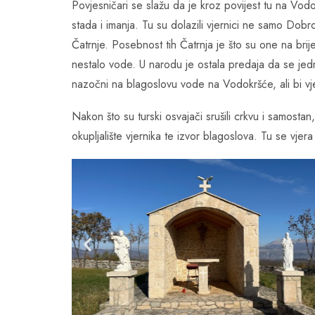
Povjesničari se slažu da je kroz povijest tu na Vodok
stada i imanja. Tu su dolazili vjernici ne samo Dobro
Čatrnje. Posebnost tih Čatrnja je što su one na brij
nestalo vode. U narodu je ostala predaja da se jedna
nazočni na blagoslovu vode na Vodokršće, ali bi vje
Nakon što su turski osvajači srušili crkvu i samostan
okupljalište vjernika te izvor blagoslova. Tu se vje