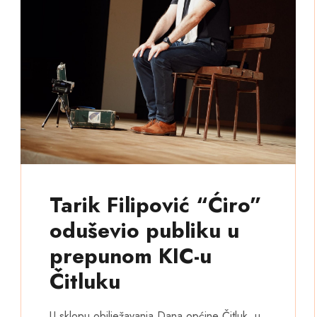
Tarik Filipović “Ćiro”
oduševio publiku u
prepunom KIC-u
Čitluku
U sklopu obilježavanja Dana općine Čitluk, u