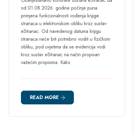
Obavještavamo korisnike sustava eStranac da
od 01.08.2026. godine počinje puna
primjena funkcionalnosti vođenja knjige
stranaca u elektronskom obliku kroz sustav
eStranac. Od navedenog datuma knjigu
stranaca neće biti potrebno voditi u fizičkom
obliku, pod uvjetima da se evidencija vodi
kroz sustav eStranac na način propisan
važećim propisima. Kako
READ MORE