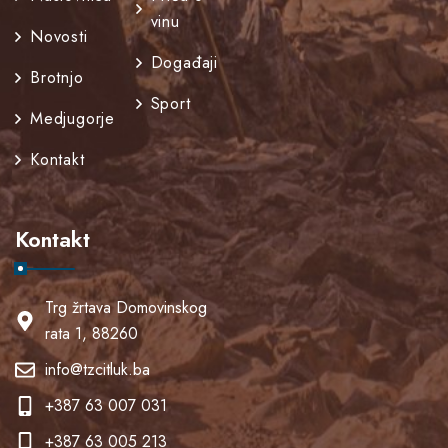
vinu
Novosti
Događaji
Brotnjo
Sport
Medjugorje
Kontakt
Kontakt
Trg žrtava Domovinskog
rata 1, 88260
info@tzcitluk.ba
+387 63 007 031
+387 63 005 213