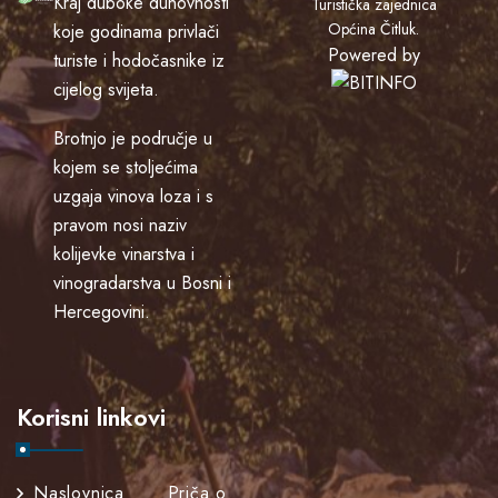
Kraj duboke duhovnosti
Turistička zajednica
Općina Čitluk
.
koje godinama privlači
Powered by
turiste i hodočasnike iz
cijelog svijeta.
Brotnjo je područje u
kojem se stoljećima
uzgaja vinova loza i s
pravom nosi naziv
kolijevke vinarstva i
vinogradarstva u Bosni i
Hercegovini.
Korisni linkovi
Naslovnica
Priča o