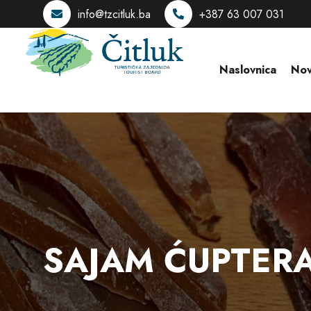
info@tzcitluk.ba
+387 63 007 031
Naslovnica
Nov
SAJAM ĆUPTER