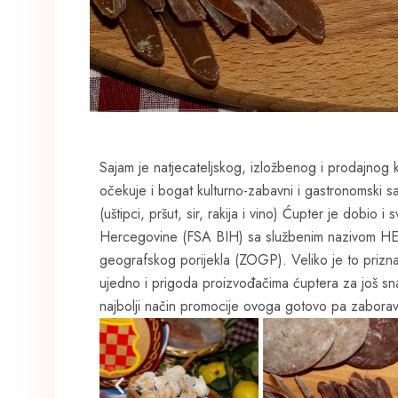
Sajam je natjecateljskog, izložbenog i prodajnog k
očekuje i bogat kulturno-zabavni i gastronomski 
(uštipci, pršut, sir, rakija i vino) Ćupter je dobio 
Hercegovine (FSA BIH) sa službenim nazivom
geografskog porijekla (ZOGP). Veliko je to prizna
ujedno i prigoda proizvođačima ćuptera za još s
najbolji način promocije ovoga gotovo pa zaborav