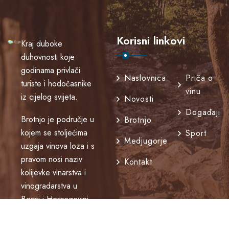
Korisni linkovi
Kraj duboke
duhovnosti koje
godinama privlači
Naslovnica
Priča o
turiste i hodočasnike
vinu
iz cijelog svijeta.
Novosti
Događaji
Brotnjo je područje u
Brotnjo
kojem se stoljećima
Sport
Medjugorje
uzgaja vinova loza i s
pravom nosi naziv
Kontakt
kolijevke vinarstva i
vinogradarstva u
Bosni i Hercegovini.