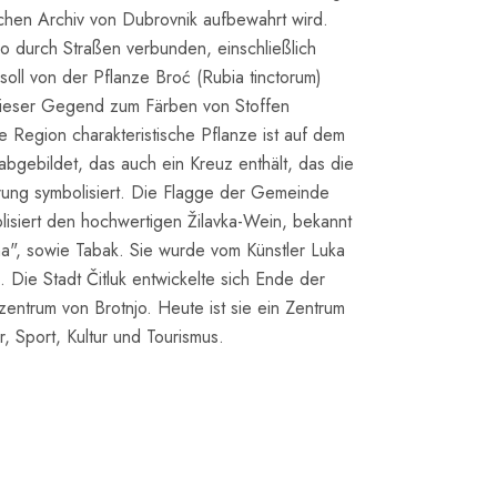
schen Archiv von Dubrovnik aufbewahrt wird.
njo durch Straßen verbunden, einschließlich
oll von der Pflanze Broć (Rubia tinctorum)
n dieser Gegend zum Färben von Stoffen
 Region charakteristische Pflanze ist auf dem
gebildet, das auch ein Kreuz enthält, das die
rung symbolisiert. Die Flagge der Gemeinde
olisiert den hochwertigen Žilavka-Wein, bekannt
a", sowie Tabak. Sie wurde vom Künstler Luka
 Die Stadt Čitluk entwickelte sich Ende der
entrum von Brotnjo. Heute ist sie ein Zentrum
r, Sport, Kultur und Tourismus.