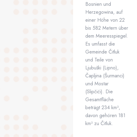
Bosnien und
Herzegowina, auf
einer Höhe von 22
bis 582 Metern über
dem Meeresspiegel.
Es umfasst die
Gemeinde Čitluk
und Teile von
Ljubuški (Lipno),
Čapljina (Šurmanci)
und Mostar
(Slipčići). Die
Gesamtfläche
beträgt 234 km²,
davon gehören 181
km² zu Čitluk.