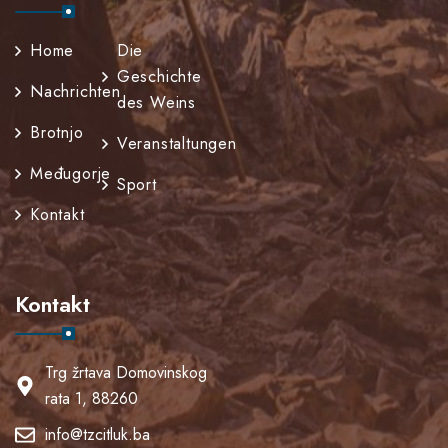
Home
Die
Geschichte
Nachrichten
des Weins
Brotnjo
Veranstaltungen
Međugorje
Sport
Kontakt
Kontakt
Trg žrtava Domovinskog
rata 1, 88260
info@tzcitluk.ba