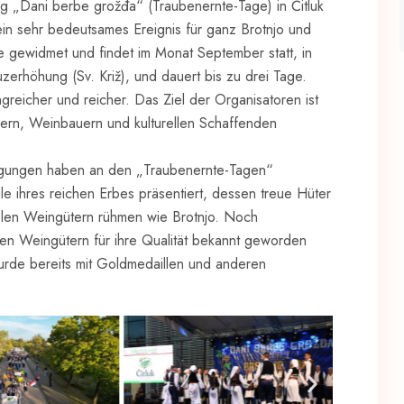
ltung „Dani berbe grožđa“ (Traubenernte-Tage) in Čitluk
s ein sehr bedeutsames Ereignis für ganz Brotnjo und
 gewidmet und findet im Monat September statt, in
erhöhung (Sv. Križ), und dauert bis zu drei Tage.
ngreicher und reicher. Das Ziel der Organisatoren ist
zern, Weinbauern und kulturellen Schaffenden
inigungen haben an den „Traubenernte-Tagen“
e ihres reichen Erbes präsentiert, dessen treue Hüter
ielen Weingütern rühmen wie Brotnjo. Noch
en Weingütern für ihre Qualität bekannt geworden
wurde bereits mit Goldmedaillen und anderen