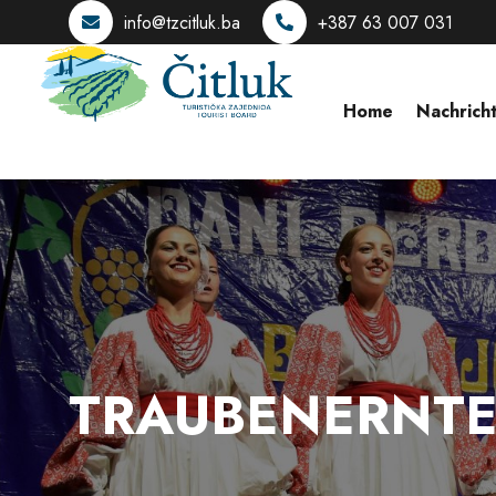
info@tzcitluk.ba
+387 63 007 031
Home
Nachrich
TRAUBENERNTE