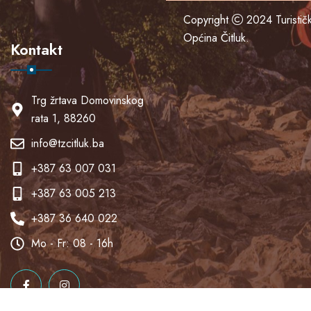
Copyright
2024
Turisti
Općina Čitluk
.
Kontakt
Trg žrtava Domovinskog
rata 1, 88260
info@tzcitluk.ba
n
+387 63 007 031
+387 63 005 213
+387 36 640 022
Mo - Fr: 08 - 16h