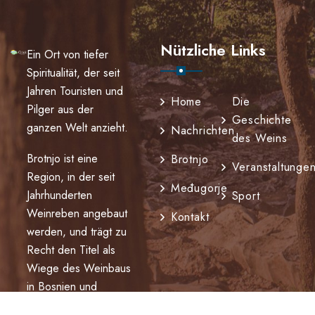
Nützliche Links
Ein Ort von tiefer
Spiritualität, der seit
Jahren Touristen und
Home
Die
Pilger aus der
Geschichte
ganzen Welt anzieht.
Nachrichten
des Weins
Brotnjo ist eine
Brotnjo
Veranstaltunge
Region, in der seit
Međugorje
Jahrhunderten
Sport
Weinreben angebaut
Kontakt
werden, und trägt zu
Recht den Titel als
Wiege des Weinbaus
in Bosnien und
Herzegowina.