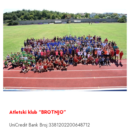
Atletski klub “BROTNJO”
UniCredit Bank Broj:3381202200648712