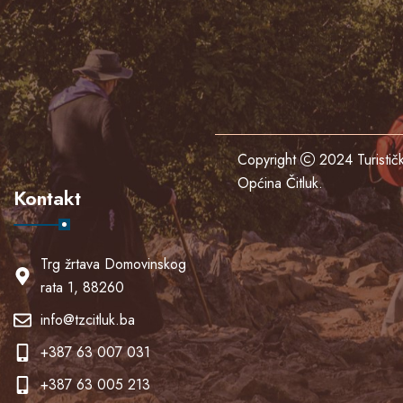
Copyright
2024
Turisti
Općina Čitluk
.
Kontakt
Trg žrtava Domovinskog
rata 1, 88260
info@tzcitluk.ba
+387 63 007 031
+387 63 005 213