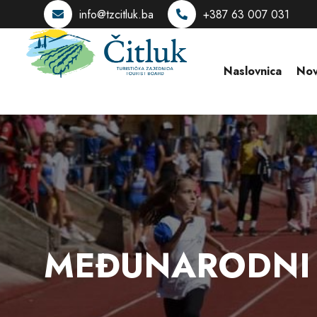
info@tzcitluk.ba
+387 63 007 031
Naslovnica
Nov
MEĐUNARODNI 