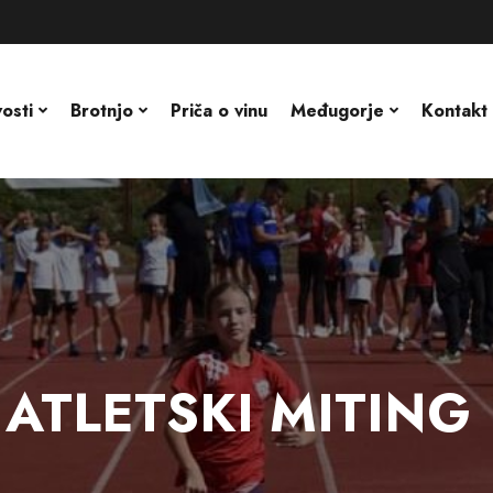
osti
Brotnjo
Priča o vinu
Međugorje
Kontakt
ATLETSKI MITING