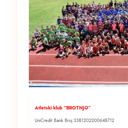
Atletski klub “BROTNJO”
UniCredit Bank Broj:3381202200648712