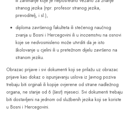
ili zanimanje koje je neposredno vezano za znanje
stranog jezika (npr. profesor stranog jezika,
prevoditelj, i sl.),
diploma završenog fakulteta ili stečenog naučnog
zvanja u Bosni i Hercegovini ili u inozemstvu na osnovi
koje se nedvosmisleno može utvrditi da je isto
školovanje u cjelini ili u pretežnom dijelu završeno na
stranom jeziku.
Obrazac prijave i svi dokumenti koji se prilažu uz obrazac
prijave kao dokaz o ispunjavanju uslova iz Javnog poziva
trebaju biti orginali ili kopije ovjerene od strane nadležnog
organa, ne starije od 6 (šest) mjeseci. Svi dokumenti trebaju
biti dostavljeni na jednom od službenih jezika koji se koriste
u Bosni i Hercegovini.