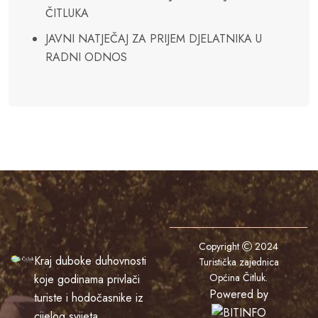
ČITLUKA
JAVNI NATJEČAJ ZA PRIJEM DJELATNIKA U
RADNI ODNOS
Copyright
2024
Kraj duboke duhovnosti
Turistička zajednica
Općina Čitluk
.
koje godinama privlači
Powered by
turiste i hodočasnike iz
cijelog svijeta.