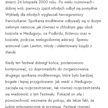
śmierci 24 listopada 2000 roku. Po wielu rozmowach i
dobrej woli, pierwszy zjazd młodych odbył się pomyślnie.
Wykłady dla młodych wygłaszali hercegowińscy
franciszkanie. Spotkania modlitewne odbywały się w dużym
zielonym namiocie, jak również w chłodnym gaju obok
kościoła w Međugorju, na Podbrdu, Križevcu oraz w
kościele, podczas wielogodzinnej adoracji. Śpiewu
animował Liam Lawton, młody i utalentowany ksiądz z
Irlandii.
Kiedy ten festiwal dobiegł końca, postanowiono
kontynuować, co doprowadziło do zorganizowania
drugiego spotkania modlitewnego, które było bardziej
bogate i lepiej przygotowane. Jak wieść o Međugorju
zaczęła się rozprzestrzeniać, tak również rozprzestrzeniła
się wiadomość o tym Festiwalu. Pokazał on siłę i
powszechność wezwania do pokoju, ale także fakt, że
ludzie entuzjastycznie je przyjmują. Festiwal również