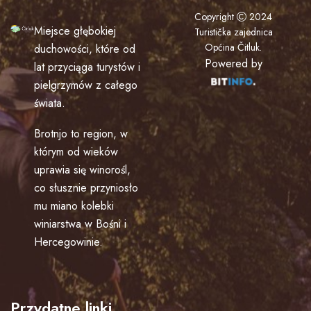
Copyright
2024
Miejsce głębokiej
Turistička zajednica
Općina Čitluk
.
duchowości, które od
Powered by
lat przyciąga turystów i
pielgrzymów z całego
świata.
Brotnjo to region, w
którym od wieków
uprawia się winorośl,
co słusznie przyniosło
mu miano kolebki
winiarstwa w Bośni i
Hercegowinie.
Przydatne linki