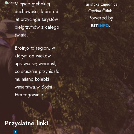
Miejsce głębokiej
Turistička zajednica
Općina Čitluk
.
duchowości, które od
Powered by
lat przyciąga turystów i
pielgrzymów z całego
świata.
Brotnjo to region, w
którym od wieków
uprawia się winorośl,
co słusznie przyniosło
mu miano kolebki
winiarstwa w Bośni i
Hercegowinie.
Przydatne linki