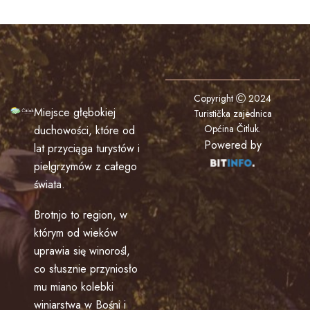
Copyright
2024
Miejsce głębokiej
Turistička zajednica
Općina Čitluk
.
duchowości, które od
Powered by
lat przyciąga turystów i
pielgrzymów z całego
świata.
Brotnjo to region, w
którym od wieków
uprawia się winorośl,
co słusznie przyniosło
mu miano kolebki
winiarstwa w Bośni i