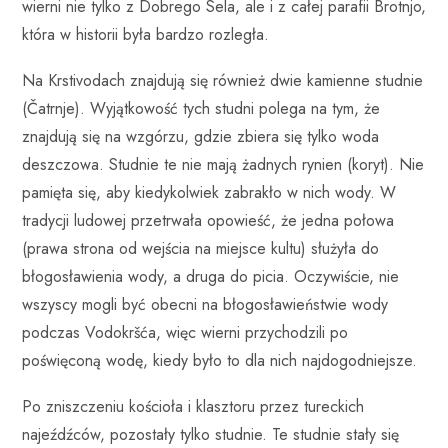
wierni nie tylko z Dobrego Sela, ale i z całej parafii Brotnjo,
która w historii była bardzo rozległa.
Na Krstivodach znajdują się również dwie kamienne studnie
(Čatrnje). Wyjątkowość tych studni polega na tym, że
znajdują się na wzgórzu, gdzie zbiera się tylko woda
deszczowa. Studnie te nie mają żadnych rynien (koryt). Nie
pamięta się, aby kiedykolwiek zabrakło w nich wody. W
tradycji ludowej przetrwała opowieść, że jedna połowa
(prawa strona od wejścia na miejsce kultu) służyła do
błogosławienia wody, a druga do picia. Oczywiście, nie
wszyscy mogli być obecni na błogosławieństwie wody
podczas Vodokršća, więc wierni przychodzili po
poświęconą wodę, kiedy było to dla nich najdogodniejsze.
Po zniszczeniu kościoła i klasztoru przez tureckich
najeźdźców, pozostały tylko studnie. Te studnie stały się