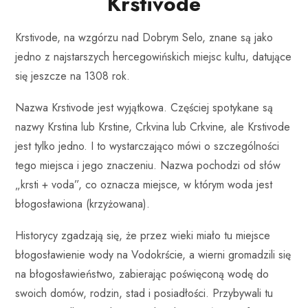
Krstivode
Krstivode, na wzgórzu nad Dobrym Selo, znane są jako
jedno z najstarszych hercegowińskich miejsc kultu, datujące
się jeszcze na 1308 rok.
Nazwa Krstivode jest wyjątkowa. Częściej spotykane są
nazwy Krstina lub Krstine, Crkvina lub Crkvine, ale Krstivode
jest tylko jedno. I to wystarczająco mówi o szczególności
tego miejsca i jego znaczeniu. Nazwa pochodzi od słów
„krsti + voda”, co oznacza miejsce, w którym woda jest
błogosławiona (krzyżowana).
Historycy zgadzają się, że przez wieki miało tu miejsce
błogosławienie wody na Vodokrście, a wierni gromadzili się
na błogosławieństwo, zabierając poświęconą wodę do
swoich domów, rodzin, stad i posiadłości. Przybywali tu