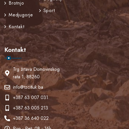
Brotnjo
Sport
Medjugorje
Kontakt
Kontakt
Trg žrtava Domovinskog
rata 1, 88260
info@tzcitluk.ba
+387 63 007 031
+387 63 005 213
+387 36 640 022
Pon - Pet: 08 - 16h