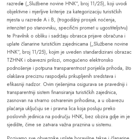
razred
e
(„Službene novine HNK“, broj 11/25), koji uvodi
objektivne i mjerljive kriterije za kategorizaciju turističkih
mjesta u razrede A i B, (trogodišnji prosjek noćenja,
intenzitet po stanovniku, specifični promet u ugostiteljstvu)
te Pravilnik o obliku i sadržaju obrasca prijave obračuna i
uplate članarine turističkim zajednicama („Službene novine
HNK“, broj 11/25), kojim je uveden standardizirani obrazac
TZHNK i obavezni prilozi, omogućeno elektronsko
podnošenje i potpuna transparentnost porijekla prihoda, što
olakšava preciznu raspodjelu prikupljenih sredstava i
efikasniji nadzor. Ovim rješenjima osigurava se pravedniji i
transparentniji sistem finansiranja turističkih zajednica,
zasnovan na stvarno ostvarenim prihodima, a u obavezu
plaćanja uključuju se i pravna lica koja posluju preko
poslovnih jedinica na području HNK, bez obzira gdje im je
sjedište, čime se zatvara važna praznina u sistemu.
Pozivamo sve obveznike uplate boravišne takse i članarine