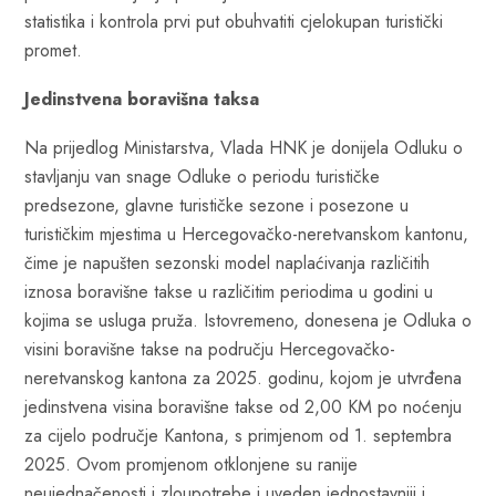
statistika i kontrola prvi put obuhvatiti cjelokupan turistički
promet.
Jedinstvena boravišna taksa
Na prijedlog Ministarstva, Vlada HNK je donijela Odluku o
stavljanju van snage Odluke o periodu turističke
predsezone, glavne turističke sezone i posezone u
turističkim mjestima u Hercegovačko-neretvanskom kantonu,
čime je napušten sezonski model naplaćivanja različitih
iznosa boravišne takse u različitim periodima u godini u
kojima se usluga pruža. Istovremeno, donesena je Odluka o
visini boravišne takse na području Hercegovačko-
neretvanskog kantona za 2025. godinu, kojom je utvrđena
jedinstvena visina boravišne takse od 2,00 KM po noćenju
za cijelo područje Kantona, s primjenom od 1. septembra
2025. Ovom promjenom otklonjene su ranije
neujednačenosti i zloupotrebe i uveden jednostavniji i