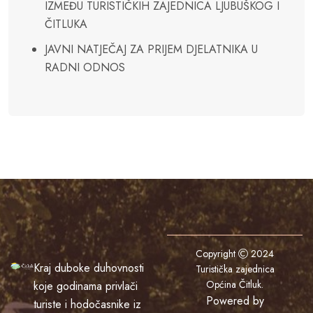
IZMEĐU TURISTIČKIH ZAJEDNICA LJUBUŠKOG I
ČITLUKA
JAVNI NATJEČAJ ZA PRIJEM DJELATNIKA U
RADNI ODNOS
Copyright
2024
Kraj duboke duhovnosti
Turistička zajednica
Općina Čitluk
.
koje godinama privlači
Powered by
turiste i hodočasnike iz