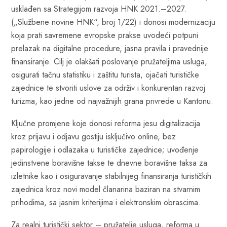
usklađen sa Strategijom razvoja HNK 2021.–2027.
(„Službene novine HNK“, broj 1/22) i donosi modernizaciju
koja prati savremene evropske prakse uvodeći potpuni
prelazak na digitalne procedure, jasna pravila i pravednije
finansiranje. Cilj je olakšati poslovanje pružateljima usluga,
osigurati tačnu statistiku i zaštitu turista, ojačati turističke
zajednice te stvoriti uslove za održiv i konkurentan razvoj
turizma, kao jedne od najvažnijih grana privrede u Kantonu.
Ključne promjene koje donosi reforma jesu digitalizacija
kroz prijavu i odjavu gostiju isključivo online, bez
papirologije i odlazaka u turističke zajednice; uvođenje
jedinstvene boravišne takse te dnevne boravišne taksa za
izletnike kao i osiguravanje stabilnijeg finansiranja turističkih
zajednica kroz novi model članarina baziran na stvarnim
prihodima, sa jasnim kriterijima i elektronskim obrascima.
Za realni turistički sektor – pružatelje usluga, reforma u