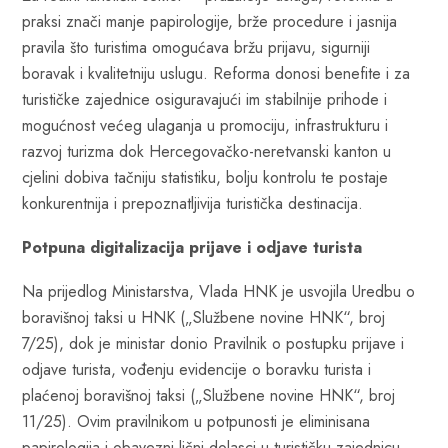
praksi znači manje papirologije, brže procedure i jasnija
pravila što turistima omogućava bržu prijavu, sigurniji
boravak i kvalitetniju uslugu. Reforma donosi benefite i za
turističke zajednice osiguravajući im stabilnije prihode i
mogućnost većeg ulaganja u promociju, infrastrukturu i
razvoj turizma dok Hercegovačko-neretvanski kanton u
cjelini dobiva tačniju statistiku, bolju kontrolu te postaje
konkurentnija i prepoznatljivija turistička destinacija.
Potpuna digitalizacija prijave i odjave turista
Na prijedlog Ministarstva, Vlada HNK je usvojila Uredbu o
boravišnoj taksi u HNK („Službene novine HNK“, broj
7/25), dok je ministar donio Pravilnik o postupku prijave i
odjave turista, vođenju evidencije o boravku turista i
plaćenoj boravišnoj taksi („Službene novine HNK“, broj
11/25). Ovim pravilnikom u potpunosti je eliminisana
papirologija i obavezni lični dolasci u turističku zajednicu.