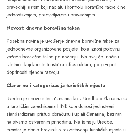
pravedniji sistem koji naplatu i kontrolu boravišne takse čine
jednostavnijom, predvidljivijom i pravednijom.
Novost: dnevna boravišna taksa
Posebna novina je uvođenje dnevne boravišne takse za
jednodnevne organizovane posjete koja iznosi polovinu
važeće boravišne takse po noćenju. Na ovaj će način i
izletnici, koji koriste turističku infrastrukturu, po prvi put
doprinositi njenom razvoju.
Članarine i kategorizacija turističkih mjesta
Uveden je i novi sistem članarina kroz Uredbu o članarinama
u turističkim zajednicama HNK koja donosi jedinstveni,
standardizirani pristup obračunu i uplati članarina, baziran
na stvarno ostvarenim prihodima. Na temelju Uredbe,
ministar je donio Pravilnik o razvrstavanju turističkih mjesta u