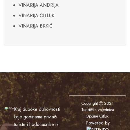
VINARIJA ANDRIJA
VINARIJA ČITLUK
VINARIJA BRKIĆ
Copyright
2024
Kraj duboke duhovnosti
Turistička zajednica
Općina Čitluk
.
koje godinama privlači
Powered by
turiste i hodočasnike iz