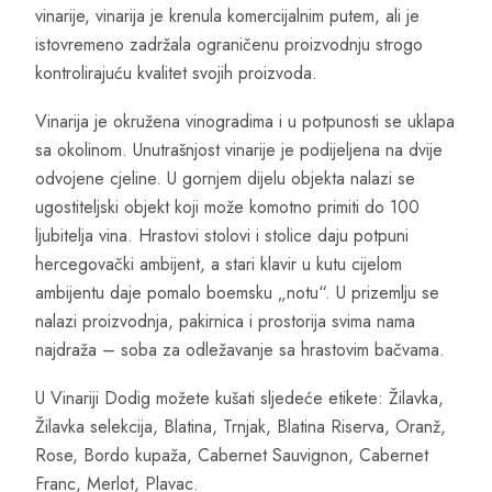
vinarije, vinarija je krenula komercijalnim putem, ali je
istovremeno zadržala ograničenu proizvodnju strogo
kontrolirajuću kvalitet svojih proizvoda.
Vinarija je okružena vinogradima i u potpunosti se uklapa
sa okolinom. Unutrašnjost vinarije je podijeljena na dvije
odvojene cjeline. U gornjem dijelu objekta nalazi se
ugostiteljski objekt koji može komotno primiti do 100
ljubitelja vina. Hrastovi stolovi i stolice daju potpuni
hercegovački ambijent, a stari klavir u kutu cijelom
ambijentu daje pomalo boemsku „notu“. U prizemlju se
nalazi proizvodnja, pakirnica i prostorija svima nama
najdraža – soba za odležavanje sa hrastovim bačvama.
U Vinariji Dodig možete kušati sljedeće etikete: Žilavka,
Žilavka selekcija, Blatina, Trnjak, Blatina Riserva, Oranž,
Rose, Bordo kupaža, Cabernet Sauvignon, Cabernet
Franc, Merlot, Plavac.