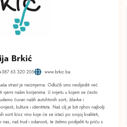
ija Brkić
+387 63 320 205
www.brkic.ba
ša strast je neizmjerna. Odlučili smo neslijediti već
ti vjerni našim korijenima. U svijetu u kojem se često
udemo čuvari naših autohtonih sorti, žilavke i
sti, kulture i identiteta. Naš cilj je biti njihov najbolji
 sorti kroz vino koje će se istaći po svojoj kvaliteti,
 nas, naš trud i odanosti, te želimo podijeliti tu priču s