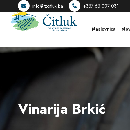
info@tzcitluk.ba
+387 63 007 031
Naslovnica
Nov
Vinarija Brkić