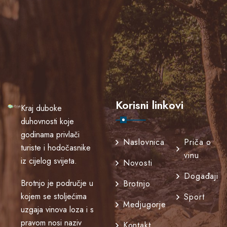
Korisni linkovi
Kraj duboke
duhovnosti koje
godinama privlači
Naslovnica
Priča o
turiste i hodočasnike
vinu
iz cijelog svijeta.
Novosti
Događaji
Brotnjo je područje u
Brotnjo
kojem se stoljećima
Sport
Medjugorje
uzgaja vinova loza i s
pravom nosi naziv
Kontakt