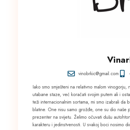
Vinar
vinobrkic@gmail.com
Iako smo smješteni na relativno malom vinogorju, na
utabane staze, već koračati svojim putem ali i osta
teži internacionalnim sortama, mi smo izabrali da b
blatine. One nisu samo grožđe, one su dio naše povije
prezenter na svijetu. Želimo očuvati dušu autohtonih
karakteru i jedinstvenosti. U svakoj boci nosimo dio