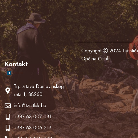
Copyright
2024
Turisti
Općina Čitluk
.
Kontakt
Trg žrtava Domovinskog
rata 1, 88260
info@tzcitluk.ba
+387 63 007 031
+387 63 005 213