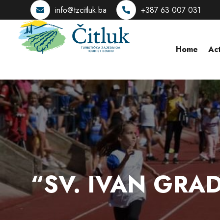
info@tzcitluk.ba
+387 63 007 031
Home
Act
“SV. IVAN GRA