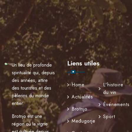
Liens utiles
Un lieu de profonde
spiritualité qui, depuis
des années, attire
Home
L'histoire
des touristes et des
du vin
pèlerins du monde
Actualités
entier.
Événements
Brotnjo
Brotnjo est une
Sport
Međugorje
région où la vigne
est cultivée depuis