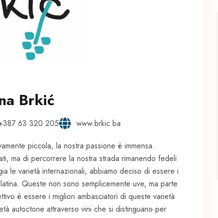
na Brkić
+387 63 320 205
www.brkic.ba
ivamente piccola, la nostra passione è immensa.
iati, ma di percorrere la nostra strada rimanendo fedeli
ia le varietà internazionali, abbiamo deciso di essere i
e Blatina. Queste non sono semplicemente uve, ma parte
iettivo è essere i migliori ambasciatori di queste varietà
tà autoctone attraverso vini che si distinguano per