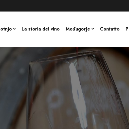
rotnjo
La storia del vino
Međugorje
Contatto
P