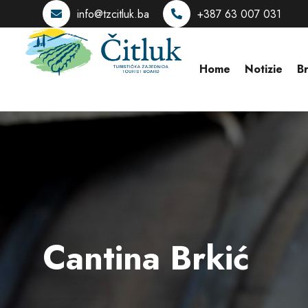
info@tzcitluk.ba
+387 63 007 031
Home
Notizie
B
Cantina Brkić