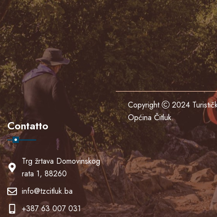
Copyright
2024
Turisti
Općina Čitluk
.
Contatto
Trg žrtava Domovinskog
rata 1, 88260
info@tzcitluk.ba
+387 63 007 031