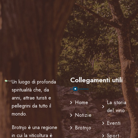
Collegamenti utili
Un luogo di profonda
spiritualità che, da
anni, attrae turisti e
Home
La storia
pellegrini da tutto il
del vino
mondo.
Notizie
Eventi
Brotnjo è una regione
Brotnjo
in cui la viticoltura è
Sport