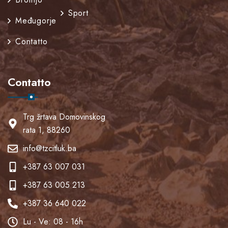
Sport
Međugorje
Contatto
Contatto
Trg žrtava Domovinskog
rata 1, 88260
info@tzcitluk.ba
+387 63 007 031
+387 63 005 213
+387 36 640 022
Lu - Ve: 08 - 16h