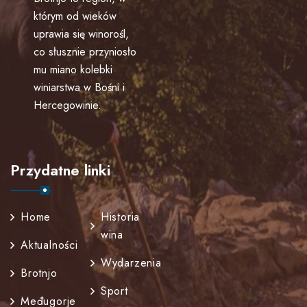
którym od wieków
uprawia się winorośl,
co słusznie przyniosło
mu miano kolebki
winiarstwa w Bośni i
Hercegowinie.
Przydatne linki
Home
Historia
wina
Aktualności
Wydarzenia
Brotnjo
Sport
Međugorje